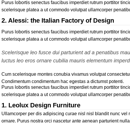
Purus lobortis senectus faucibus imperdiet rutrum porttitor tinc
scelerisque platea a ut commodo volutpat ullamcorper penatibus 
2.
Alessi: the Italian Factory of Design
Purus lobortis senectus faucibus imperdiet rutrum porttitor tinc
scelerisque platea a ut commodo volutpat ullamcorper penatibus 
Scelerisque leo fusce dui parturient ad a penatibus ma
luctus leo eros ornare cubilia mauris elementum imperdi
Cum scelerisque montes conubia vivamus volutpat consectetur 
Condimentum condimentum hac egestas a dictumst potenti.
Purus lobortis senectus faucibus imperdiet rutrum porttitor tinc
scelerisque platea a ut commodo volutpat ullamcorper penatibus 
1.
Leolux Design Furniture
Ullamcorper per dis adipiscing curae nisl nisl blandit nunc ve
ornare. Purus nostra orci nascetur ante aenean parturient nulla