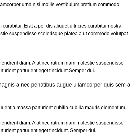
llamcorper urna nisl mollis vestibulum pretium commodo
abitur. Erat a per dis aliquet ultricies curabitur nostra
estie suspendisse scelerisque platea a ut commodo volutpat
is hendrerit diam. A at nec rutrum nam molestie suspendisse
turient parturient eget tincidunt.Semper dui.
 magnis a nec penatibus augue ullamcorper quis sem a
ient a massa parturient cubilia cubilia mauris elementum.
is hendrerit diam. A at nec rutrum nam molestie suspendisse
turient parturient eget tincidunt. Semper dui.