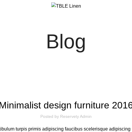
Blog
FURNITURE
Minimalist design furniture 201
Posted by
Reservety Admin
ibulum turpis primis adipiscing faucibus scelerisque adipiscing al