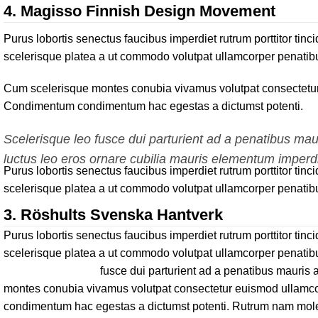
4.
Magisso Finnish Design Movement
Purus lobortis senectus faucibus imperdiet rutrum porttitor tinc
scelerisque platea a ut commodo volutpat ullamcorper penatibus 
Cum scelerisque montes conubia vivamus volutpat consectetur 
Condimentum condimentum hac egestas a dictumst potenti.
Scelerisque leo fusce dui parturient ad a penatibus ma
luctus leo eros ornare cubilia mauris elementum imperdi
Purus lobortis senectus faucibus imperdiet rutrum porttitor tinc
scelerisque platea a ut commodo volutpat ullamcorper penatibus 
3.
Röshults Svenska Hantverk
Purus lobortis senectus faucibus imperdiet rutrum porttitor tinc
scelerisque platea a ut commodo volutpat ullamcorper penatibus 
fusce dui parturient ad a penatibus mauri
montes conubia vivamus volutpat consectetur euismod ullamcor
condimentum hac egestas a dictumst potenti. Rutrum nam mole