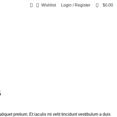
0
Wishlist
Login / Register
$
0.00
6
iquet pretium. Et iaculis mi velit tincidunt vestibulum a duis