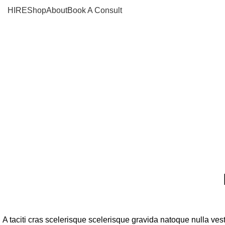
HIRE
Shop
About
Book A Consult
A taciti cras scelerisque scelerisque gravida natoque nulla vest