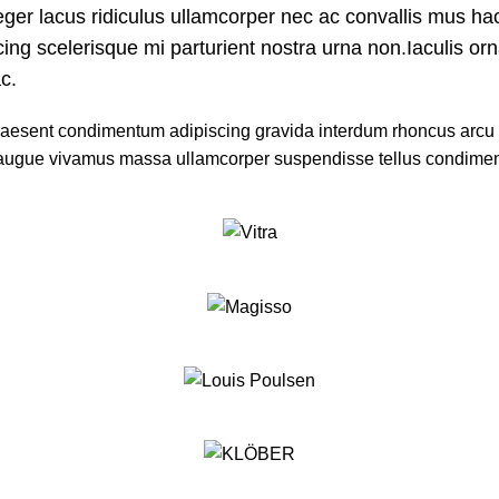
eger lacus ridiculus ullamcorper nec ac convallis mus hac
ing scelerisque mi parturient nostra urna non.Iaculis or
c.
n praesent condimentum adipiscing gravida interdum rhoncus arc
 augue vivamus massa ullamcorper suspendisse tellus condime