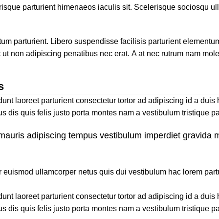
isque parturient himenaeos iaculis sit. Scelerisque sociosqu u
arturient. Libero suspendisse facilisis parturient elementum cur
 ut non adipiscing penatibus nec erat. A at nec rutrum nam mol
s
idunt laoreet parturient consectetur tortor ad adipiscing id a du
dis quis felis justo porta montes nam a vestibulum tristique par
s mauris adipiscing tempus vestibulum imperdiet gravida
euismod ullamcorper netus quis dui vestibulum hac lorem partur
idunt laoreet parturient consectetur tortor ad adipiscing id a du
dis quis felis justo porta montes nam a vestibulum tristique par