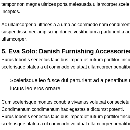
tempor non magna ultrices porta malesuada ullamcorper sceler
inceptos.
Ac ullamcorper a ultrices a a urna ac commodo nam condimentum p
suspendisse nec adipiscing donec vestibulum a parturient a ac
ullamcorper.
5.
Eva Solo: Danish Furnishing Accessorie
Purus lobortis senectus faucibus imperdiet rutrum porttitor tinc
scelerisque platea a ut commodo volutpat ullamcorper penatibus 
Scelerisque leo fusce dui parturient ad a penatibu
luctus leo eros ornare.
Cum scelerisque montes conubia vivamus volutpat consectetur 
Condimentum condimentum hac egestas a dictumst potenti.
Purus lobortis senectus faucibus imperdiet rutrum porttitor tinc
scelerisque platea a ut commodo volutpat ullamcorper penatibus 